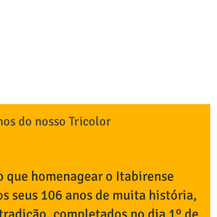
tabirense Esporte Clu
BE
ESTATUTO
NATAÇÃO/ HIDROGINÁSTICA
FUTEBOL
P
nos do nosso Tricolor
o que homenagear o Itabirense 
s seus 106 anos de muita história, 
 tradição, completados no dia 1º de 