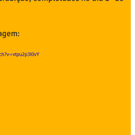
agem:
tch?v=vtpu2p3l0vY