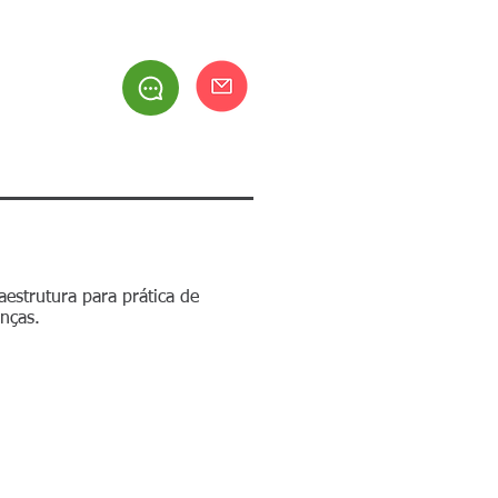
be
RESIDENTES
ACERVO
CONTATO
estrutura para prática de
anças.
ário