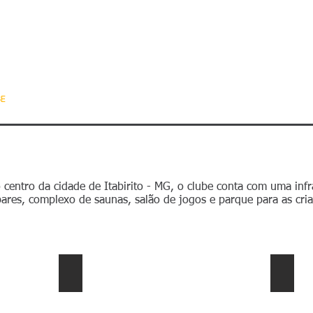
tabirense Esporte Clu
BE
ESTATUTO
NATAÇÃO/ HIDROGINÁSTICA
FUTEBOL
P
entro da cidade de Itabirito - MG, o clube conta com uma infra
bares, complexo de saunas, salão de jogos e parque para as cri
Título do Site
Piscina Térmica
Fraud