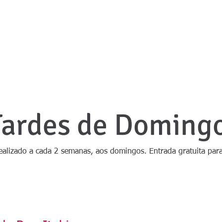
tabirense Esporte Clu
BE
ESTATUTO
NATAÇÃO/ HIDROGINÁSTICA
FUTEBOL
P
Tardes de Doming
realizado a cada 2 semanas, aos domingos. Entrada gratuita par