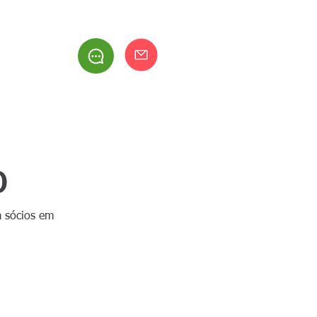
be
RESIDENTES
ACERVO
CONTATO
o
a sócios em