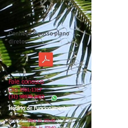
Conheça o nosso plano
diretor:
Fale conosco
​(31)
3561-1317
(31) 98978-2453
Horário de Funcionamento:
Segunda:
16hs às 20h40
(Natação)
Terça:
06h40hs às 20h40
(Natação)