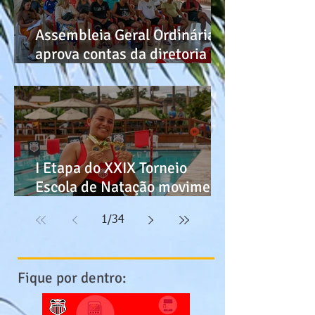
Assembleia Geral Ordinária
aprova contas da diretoria
administrativa de 2025
I Etapa do XXIX Torneio
Escola de Natação movimenta
o Itabirense
1
/
34
Fique por dentro: