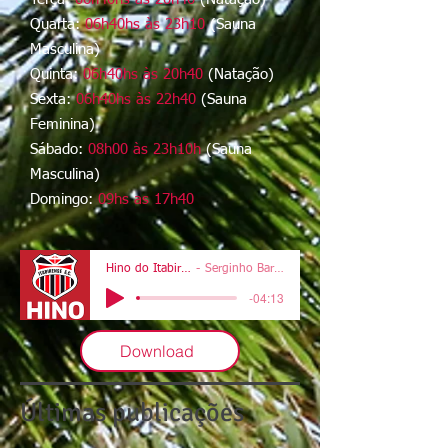
Quarta:
06h40hs às 23h10
(Sauna
Masculina)
Quinta:
06h40hs às 20h40
(Natação)
Sexta:
06h40hs às 22h40
(Sauna
Feminina)
Sábado:
08h00 às 23h10h
(Sauna
Masculina)
Domingo:
09hs as 17h40
Hino do Itabirense
Serginho Barbosa
-04:13
Download
Últimas publicações