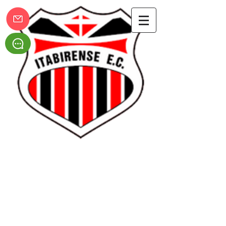
Itabirense Esporte Clube
Sexta Dançante - Dia das Mães
O Evento Sexta Dançante foi realizado no dia 13 de Maio
em homenagem ao dia das mães. Na noite foi feito o
sorteio de uma linda cesta...