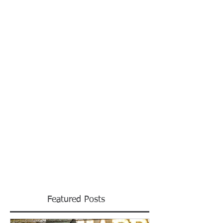
II Etapa do XXV Torneio Escola de
Natação no Itabirense
Realizada no dia 07 de Maio, no Itabirense Esporte Clube,
a II Etapa do XXV Torneio Escola de Natação contou com a
presença dos atletas...
Featured Posts