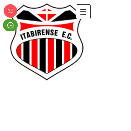
Itabirense Esporte Clube
Festival do Chopp - Edição Especial
No último sábado (17 de Dezembro), foi realizado o
Festival do Chopp - Edição Especial de Natal. O Evento
contou com a presença do Edu...