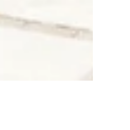
III Etapa do Torneio Escola
Mais uma etapa concluída com sucesso!Confira alguns
registros da 3ª etapa do Torneio Escola de Natação 2025,