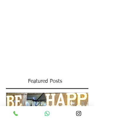
Grito de Carnaval do Itabirense: Alegria
e Tradição com a Banda Tropicália
O Clube Itabirense deu início às celebrações do Carnaval
com muita animação e um clima de pura festa! No último
domingo, 23 de fevereiro,...
Featured Posts