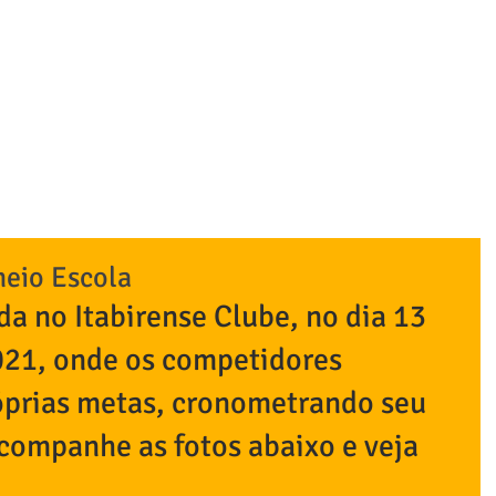
tabirense Esporte Clu
BE
ESTATUTO
NATAÇÃO/ HIDROGINÁSTICA
FUTEBOL
P
neio Escola
ada no Itabirense Clube, no dia 13 
21, onde os competidores 
óprias metas, cronometrando seu 
companhe as fotos abaixo e veja 
: